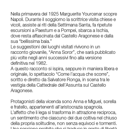
Nella primavera del 1925 Marguerite Yourcenar scopre
Napoli. Durante il soggiorno la scrittrice visita chiese e
vicoli, assiste ai riti della Settimana Santa, fa ripetute
escursioni a Paestum e a Pompei, sbarca a Ischia,
dove resta affascinata dal Castello Aragonese e dalla
sua “bellissima baia.”
Le suggestioni dei luoghi visitati rivivono in un
racconto giovanile, “Anna Soror”, che sarà pubblicato
più volte negli anni successivi fino alla versione
definitiva nel 1982.
A questo racconto si ispira, seppure in maniera libera e
originale, lo spettacolo “Come l’acqua che scorre”,
scritto e diretto da Salvatore Ronga, in scena tra le
vestigia della Cattedrale dell’Assunta sul Castello
Aragonese.
Protagonisti della vicenda sono Anna e Miguel, sorella
e fratello, appartenenti all’aristocrazia spagnola.
L’affetto che li lega si trasforma in attrazione reciproca,
un sentimento che ciascuno dei due coltiva nel chiuso
della propria solitudine, non senza equivoci e tormenti.