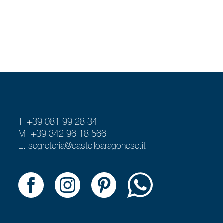
T. +39 081 99 28 34
M. +39 342 96 18 566
E.
segreteria@castelloaragonese.it