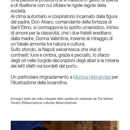
Una passione proibita che si traduce in gesto di libertà
e di ribellione con cui sfidare le rigide regole della
società.
Al clima autoritario e cospiratorio incarnato dalla figura
del padre, Don Alvaro, comandante della fortezza di
Sant’Elmo, si contrappone lo spirito umanistico, intriso
di amore per la classicità, che i due fratelli ereditano
dalla madre, Donna Valentina, insieme al miraggio di
un’ideale armonia tra natura e cultura.
Sullo sfondo, la Napoli seicentesca che vive di
contrasti: luce e ombra, grazia e peccato, lo sfarzo
degli ori nelle turgide decorazioni degli altari e la miseria
dei letti sfatti nei bordelli del porto.
Un particolare ringraziamento a
Monica Hernandez
per
l’illustrazione della locandina.
Immagini tratte dal video integrale dello spettacolo realizzato da The Mother
Factory ©Associazione culturale Metamorphosis