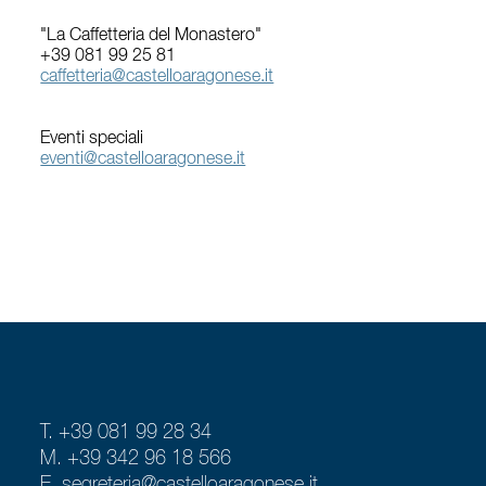
"La Caffetteria del Monastero"
+39 081 99 25 81
caffetteria@castelloaragonese.it
Eventi speciali
eventi@castelloaragonese.it
T. +39 081 99 28 34
M. +39 342 96 18 566
E.
segreteria@castelloaragonese.it